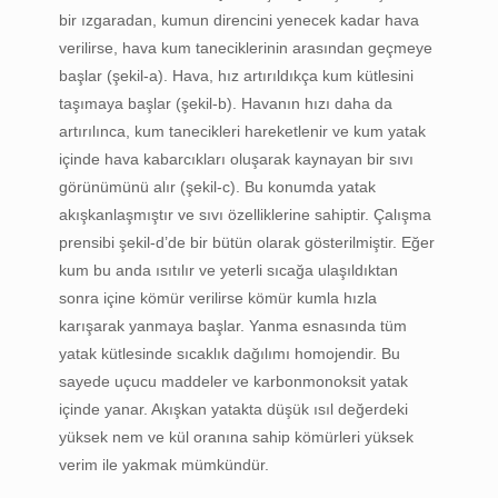
bir ızgaradan, kumun direncini yenecek kadar hava
verilirse, hava kum taneciklerinin arasından geçmeye
başlar (şekil-a). Hava, hız artırıldıkça kum kütlesini
taşımaya başlar (şekil-b). Havanın hızı daha da
artırılınca, kum tanecikleri hareketlenir ve kum yatak
içinde hava kabarcıkları oluşarak kaynayan bir sıvı
görünümünü alır (şekil-c). Bu konumda yatak
akışkanlaşmıştır ve sıvı özelliklerine sahiptir. Çalışma
prensibi şekil-d’de bir bütün olarak gösterilmiştir. Eğer
kum bu anda ısıtılır ve yeterli sıcağa ulaşıldıktan
sonra içine kömür verilirse kömür kumla hızla
karışarak yanmaya başlar. Yanma esnasında tüm
yatak kütlesinde sıcaklık dağılımı homojendir. Bu
sayede uçucu maddeler ve karbonmonoksit yatak
içinde yanar. Akışkan yatakta düşük ısıl değerdeki
yüksek nem ve kül oranına sahip kömürleri yüksek
verim ile yakmak mümkündür.